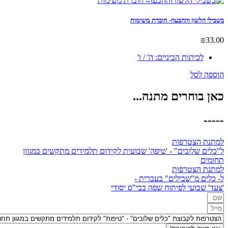
הלשון וההבעה- חוברת משימות
לכיתות הביניים: ה' / ו'
לסל
בוחרים מתנה...
 הצטרפות
 שלובים" - 'טיפה' שבועית לקידום תלמידים מתקשים במגוון
ם
 הצטרפות
ם מ"שבילים" בעברית -
שבועי לפיתוח שפה בבי"ס יסודי