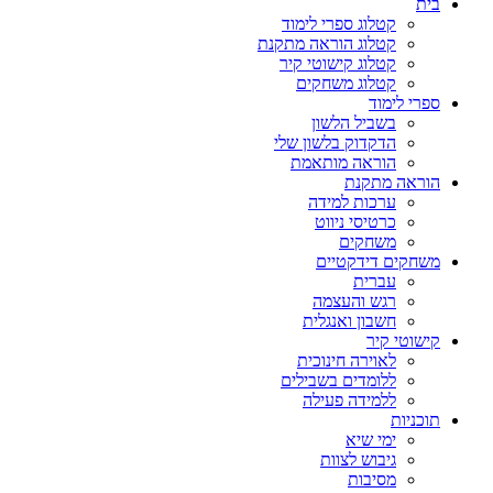
בית
קטלוג ספרי לימוד
קטלוג הוראה מתקנת
קטלוג קישוטי קיר
קטלוג משחקים
ספרי לימוד
בשביל הלשון
הדקדוק בלשון שלי
הוראה מותאמת
הוראה מתקנת
ערכות למידה
כרטיסי ניווט
משחקים
משחקים דידקטיים
עברית
רגש והעצמה
חשבון ואנגלית
קישוטי קיר
לאוירה חינוכית
ללומדים בשבילים
ללמידה פעילה
תוכניות
ימי שיא
גיבוש לצוות
מסיבות