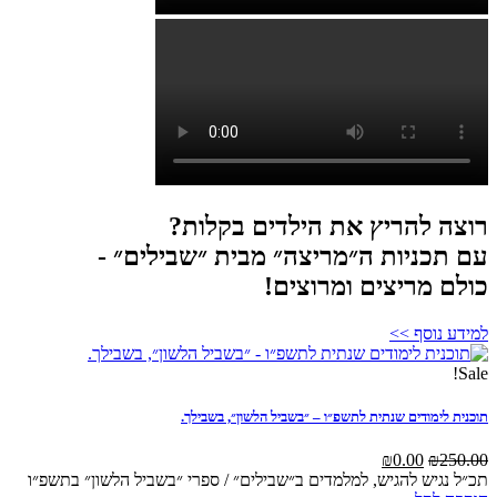
 להריץ את הילדים בקלות?
כניות ה״מריצה״ מבית ״שבילים״ -
 מריצים ומרוצים!
נוסף >>
לימודים שנתית לתשפ״ו – ״בשביל הלשון״, בשבילך.
המחיר
המחיר
₪
0.00
₪
המקורי
הנוכחי
גיש להגיש, למלמדים ב״שבילים״ / ספרי ״בשביל הלשון״ בתשפ״ו