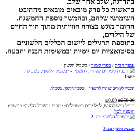
גה, שלב אחר שלב.
ית כל פרק מובאים מובאים מההיבט
ושי שלהם, ובהמשך נוספת ההמשגה.
ר מוגש בצורה חווייתית מתוך הווי החיים
ילדים,
פת תרגילים ליישום הכללים הלשוניים
ואציות יום יומיות ובמשימות הבנה והבעה.
בית
/
ספרי לימוד
/ בשביל הלשון
לימודים שנתית לתשפ״ו – ״בשביל הלשון״, בשבילך.
המחיר
המחיר
₪
0.00
₪
המקורי
הנוכחי
גיש להגיש, למלמדים ב״שבילים״ / ספרי ״בשביל הלשון״ בתשפ״ו
היה:
הוא:
לסל
₪0.00.
₪250.00.
לשון״ מס׳ 2