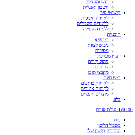
רגש והעצמה
חשבון ואנגלית
קישוטי קיר
לאוירה חינוכית
ללומדים בשבילים
ללמידה פעילה
תוכניות
ימי שיא
גיבוש לצוות
מסיבות
ייעוץ מערכתי
ניהול קידום
קורסים
מקבצי תוכן
ד״ש חינם
לקוחות כותבים
לקוחות אומרים
מוצרים חינמיים
בלוג
0
עגלת קניות
בית
בשביל הלשון
הדקדוק בלשון שלי