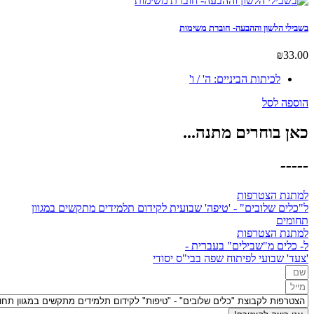
הלשון וההבעה- חוברת משימות
לכיתות הביניים: ה' / ו'
לסל
בוחרים מתנה...
 הצטרפות
 שלובים" - 'טיפה' שבועית לקידום תלמידים מתקשים במגוון
ם
 הצטרפות
ם מ"שבילים" בעברית -
שבועי לפיתוח שפה בבי"ס יסודי