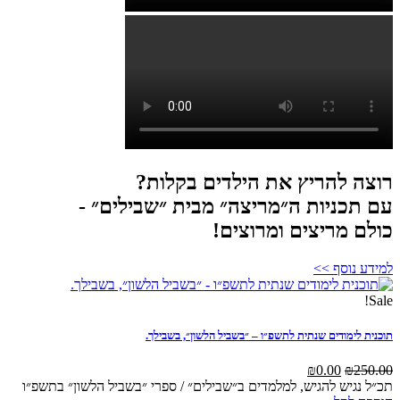
 להריץ את הילדים בקלות?
כניות ה״מריצה״ מבית ״שבילים״ -
 מריצים ומרוצים!
נוסף >>
לימודים שנתית לתשפ״ו – ״בשביל הלשון״, בשבילך.
המחיר
המחיר
₪
0.00
₪
המקורי
הנוכחי
גיש להגיש, למלמדים ב״שבילים״ / ספרי ״בשביל הלשון״ בתשפ״ו