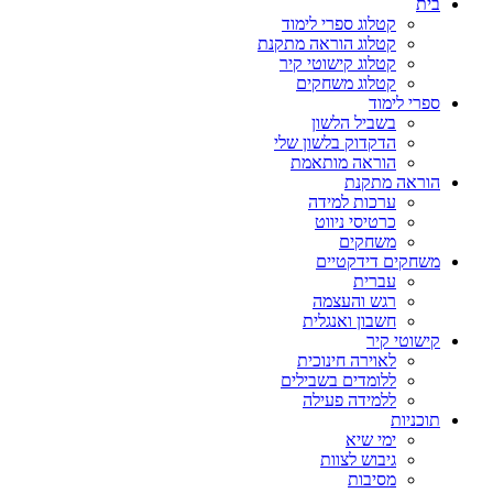
בית
קטלוג ספרי לימוד
קטלוג הוראה מתקנת
קטלוג קישוטי קיר
קטלוג משחקים
ספרי לימוד
בשביל הלשון
הדקדוק בלשון שלי
הוראה מותאמת
הוראה מתקנת
ערכות למידה
כרטיסי ניווט
משחקים
משחקים דידקטיים
עברית
רגש והעצמה
חשבון ואנגלית
קישוטי קיר
לאוירה חינוכית
ללומדים בשבילים
ללמידה פעילה
תוכניות
ימי שיא
גיבוש לצוות
מסיבות