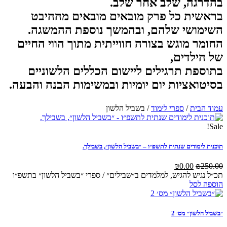
גה, שלב אחר שלב.
ית כל פרק מובאים מובאים מההיבט
ושי שלהם, ובהמשך נוספת ההמשגה.
ר מוגש בצורה חווייתית מתוך הווי החיים
ילדים,
פת תרגילים ליישום הכללים הלשוניים
ואציות יום יומיות ובמשימות הבנה והבעה.
בית
/
ספרי לימוד
/ בשביל הלשון
לימודים שנתית לתשפ״ו – ״בשביל הלשון״, בשבילך.
המחיר
המחיר
₪
0.00
₪
המקורי
הנוכחי
גיש להגיש, למלמדים ב״שבילים״ / ספרי ״בשביל הלשון״ בתשפ״ו
היה:
הוא:
לסל
₪0.00.
₪250.00.
לשון״ מס׳ 2