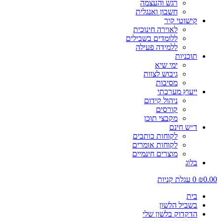
רגש והעצמה
חשבון ואנגלית
קישוטי קיר
לאוירה חינוכית
ללומדים בשבילים
ללמידה פעילה
תוכניות
ימי שיא
גיבוש לצוות
מסיבות
ייעוץ מערכתי
ניהול קידום
קורסים
מקבצי תוכן
ד״ש חינם
לקוחות כותבים
לקוחות אומרים
מוצרים חינמיים
בלוג
0
עגלת קניות
בית
בשביל הלשון
הדקדוק בלשון שלי