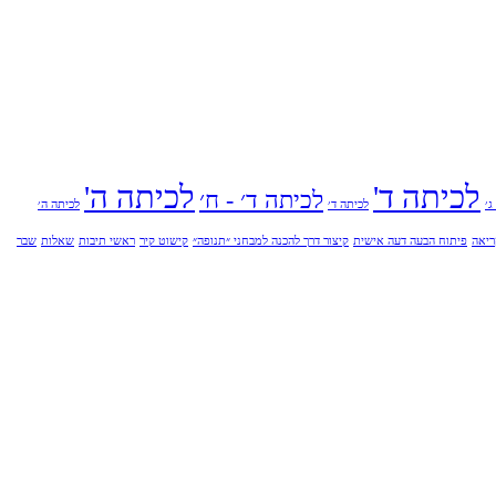
לכיתה ד'
לכיתה ה'
לכיתה ד׳ - ח׳
ג׳
לכיתה ד׳
לכיתה ה׳
יאה
פיתוח הבעה דעה אישית
קיצור דרך להכנה למבחני ״תנופה״
קישוט קיר
ראשי תיבות
שאלות
שבר