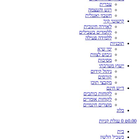
עברית
רגש והעצמה
חשבון ואנגלית
קישוטי קיר
לאוירה חינוכית
ללומדים בשבילים
ללמידה פעילה
תוכניות
ימי שיא
גיבוש לצוות
מסיבות
ייעוץ מערכתי
ניהול קידום
קורסים
מקבצי תוכן
ד״ש חינם
לקוחות כותבים
לקוחות אומרים
מוצרים חינמיים
בלוג
0.00
₪
0
עגלת קניות
בית
בשביל הלשון