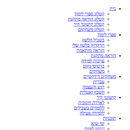
בית
קטלוג ספרי לימוד
קטלוג הוראה מתקנת
קטלוג קישוטי קיר
קטלוג משחקים
ספרי לימוד
בשביל הלשון
הדקדוק בלשון שלי
הוראה מותאמת
הוראה מתקנת
ערכות למידה
כרטיסי ניווט
משחקים
משחקים דידקטיים
עברית
רגש והעצמה
חשבון ואנגלית
קישוטי קיר
לאוירה חינוכית
ללומדים בשבילים
ללמידה פעילה
תוכניות
ימי שיא
גיבוש לצוות