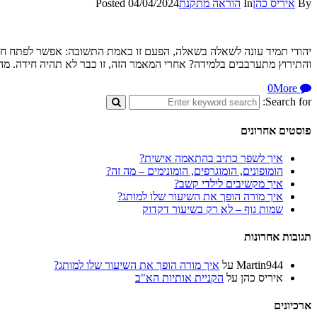
By
איריס כהן
In
הוראה מתקנת
04/04/2024
Posted
יהודי תמיד עונה לשאלה בשאלה, הפעם זו באמת התשובה: אפשר לפתח חש
והתירוץ מתערבבים בלמידה? אחרי המאמר הזה, זו כבר לא תהיה חידה. מ
More
0
Search for:
פוסטים אחרונים
איך לשפר כתיב בהתאמה אישית?
הומופונים, הומוגרפים, הומונימים – מה זה?
איך מקשיבים לילדי קשב?
איך מורה הופך את השיעור שלו למותג?
שמות גוף – לא רק בשיעור דקדוק
תגובות אחרונות
Martin944
על
איך מורה הופך את השיעור שלו למותג?
איריס כהן
על
הקניית אותיות הא"ב
ארכיונים