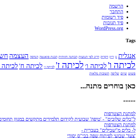
הרשמה
התחבר
פיד רשומות
פיד תגובות
WordPress.org
Tags
אנגלית
העצמה
חשב
גן
דיון
דקדוק
דרוג לפי תנועות
הבחנה חזותית
הבנת פואנטה
הנדסה
לכיתה ו'
לכיתה ז'
לכיתה ו׳
לכיתה ח'
לכיתה ח
לכיתה ז׳
פשוט
שיום
שליפה
תשובות מלאות
כאן בוחרים מתנה...
-----
למתנת הצטרפות
ל"כלים שלובים" - 'טיפה' שבועית לקידום תלמידים מתקשים במגוון תחומים
למתנת הצטרפות
ל- כלים מ"שבילים" בעברית -
'צעד' שבועי לפיתוח שפה בבי"ס יסודי