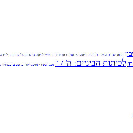
ון
יהדות
יסודות הניקוד
כיתה א׳
כיתה הטרוגנית
כתב יד
כתב רש״י
לכיתה א׳
לכיתה ב'
לכיתה ג'
לכיתה 
לכיתות הביניים: ה' / ו'
׳
מבנה עשורי
מושגי יסוד
מרובעים
משחקי קר