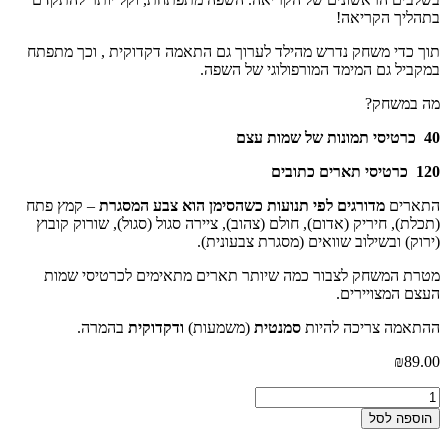
תוך‭ ‬כדי‭ ‬משחק‭ ‬נדרש‭ ‬מהילד‭ ‬לערוך‭ ‬גם‭ ‬התאמה‭ ‬דקדוקית‭, ‬ וכך‭ ‬מתפתח
?
ים לפי תנועות כשהסימן הוא צבע המסגרת
– ‬קמץ‭ ‬פתח
(תכלת)‭,‬ חיריק (אדום)‭,‬ חולם (צהוב)‭,‬ ציירה‭ ‬סגול (סגול)‭,‬ שורוק‭ ‬קובוץ
סמנטית
(‬משמעות) ‭‬
ודקדוקית
‭ ‬בהמרה‭.‬
ל