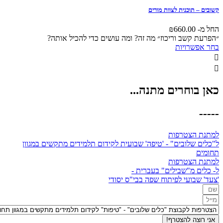
ית לצוות מורים
₪
660
 וריכוז״ מה זה? ומה עושים כדי להכיל אותה?
למוצר
יות
זה
יש
מספר
סוגים.
רים מתנה...
ניתן
לבחור
את
האפשרויות
בעמוד
רפות
המוצר
בים" - 'טיפה' שבועית לקידום תלמידים מתקשים במגוון
רפות
שבילים" בעברית -
י לפיתוח שפה בבי"ס יסודי
הצטרף!