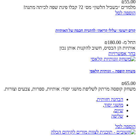
לבחור
 מס׳ 2? קבלו פינת שפה לכיתה מתנה!
את
האפשרויות
בעמוד
המוצר
צלילי קריאה״ להקנייה חכמה של האותיות
₪
180
הבסיס, חשוב להקנות אותן נכון
למוצר
יות
זה
יש
מספר
 זוגותיות קלאסי
סוגים.
ניתן
לבחור
 מרתק לשליפת מושגי יסוד: אותיות, ספרות, צבעים וצורות.
את
האפשרויות
ה חזותית
,
בעמוד
י יסוד
,
המוצר
,
ה