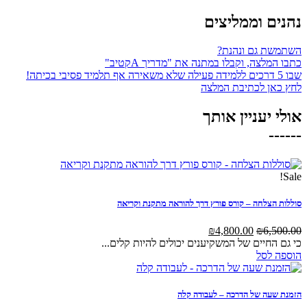
ממליצים
 ונהנת?
 וקבלו במתנה את "מדריך Aקטיב"
כתיבת המלצה
יין אותך
 – קורס פורץ דרך להוראה מתקנת וקריאה
המחיר
המחיר
₪
4,800.00
המקורי
הנוכחי
ם של המשקיענים יכולים להיות קלים...
היה:
הוא:
₪4,800.00.
₪6,500.00.
ל הדרכה – לעבודה קלה