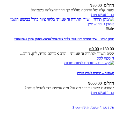
₪
80
ל הדרכה סוללת לך דרך להצלחה בשמחה!
למוצר
יות
זה
יש
מספר
סוגים.
ניתן
שיר ׳התורה והאומות׳ בליווי ציור בחול בביצוע האמן אהרן ז. ברנשטיין
לבחור
את
מחיר
המחיר
₪
0.0
האפשרויות
מקורי
הנוכחי
׳התורה והאומות׳ - הרב אברהם פריד, לחן: הרב...
בעמוד
ה:
הוא:
המוצר
₪0.00.
₪180.0
ית לצוות מורות
₪
660
 וריכוז״ מה זה? ומה עושים כדי להכיל אותה?
למוצר
יות
זה
יש
מספר
שביל הלשון״ מס׳ 2
סוגים.
ניתן