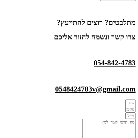
ם? רוצים להתייעץ?
 ונשמח לחזור אליכם
054-84
0548424783v@gma